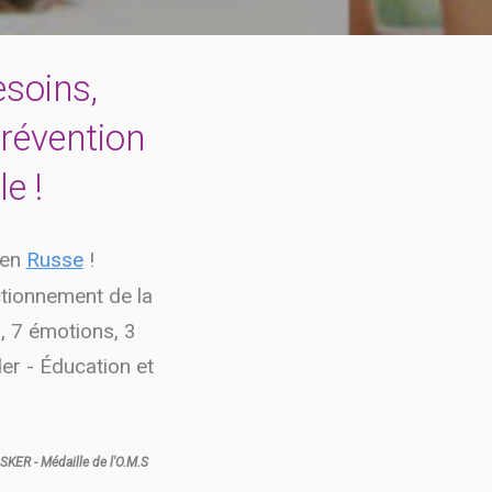
esoins,
révention
e !
 en
Russe
!
ctionnement de la
, 7 émotions, 3
der - Éducation et
ASKER - Médaille de l'O.M.S