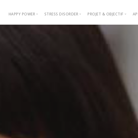
HAPPY POWER
STRESS DISORDER
PROJET & OBJECTIF
AP
La matrice de l'expérience du bonheur
La carte universelle des 7 émotions
Sens, réalités et vale
Les clefs psychosociales du bonheur
Le dictionnaire des maux
Méthodologie de rec
La matrice en pratique
L'essentiel scientifi
10 actions psychosoc
Notre tribune