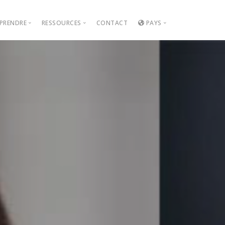
PRENDRE
RESSOURCES
CONTACT
PAYS
urs
Vidéos faciles
Notre sélection de livres
Français
herche
Podcasts malins
Films avec les yeux ouverts
English
quement
Dessins éducatifs
Les 7 étapes du programme ISA
Deutsch
iales
Articles utiles
Espagnol
Português
繁體中文
Pусский
हिंदी
Tagalog